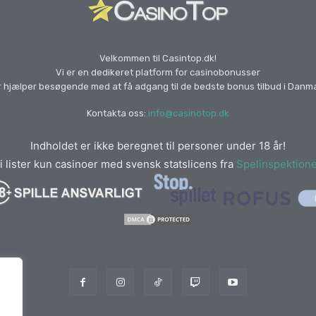
Velkommen til Casintop.dk!
Vi er en dedikeret platform for casinobonusser
r hjælper besøgende med at få adgang til de bedste bonus tilbud i Danma
Kontakta oss:
info@casinotop.dk
Indholdet er ikke beregnet til personer under 18 år!
i lister kun casinoer med svensk statslicens fra
Spelinspektion