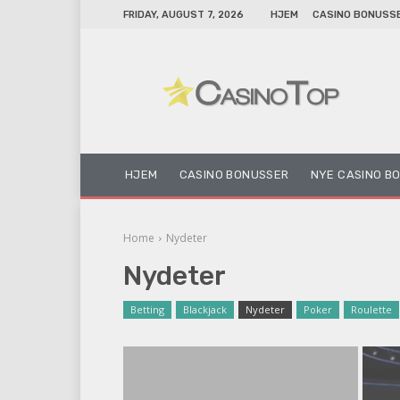
FRIDAY, AUGUST 7, 2026
HJEM
CASINO BONUSS
HJEM
CASINO BONUSSER
NYE CASINO B
Home
Nydeter
Nydeter
Betting
Blackjack
Nydeter
Poker
Roulette