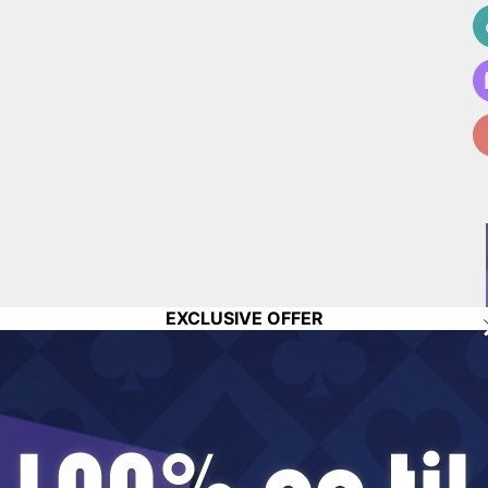
EXCLUSIVE OFFER