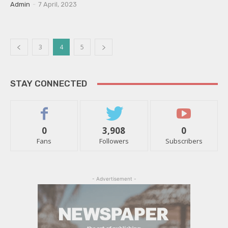
Admin
-
7 April, 2023
3
4
5
STAY CONNECTED
0
3,908
0
Fans
Followers
Subscribers
- Advertisement -