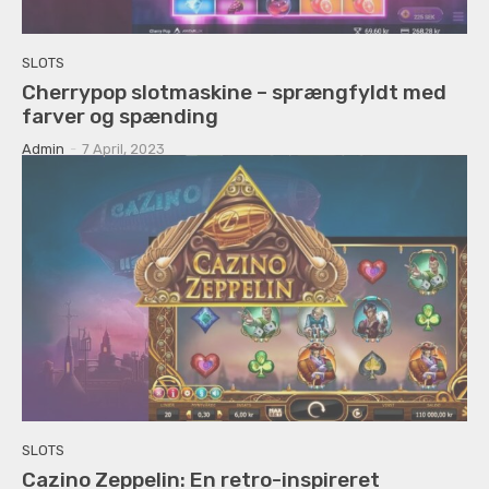
SLOTS
Cherrypop slotmaskine – sprængfyldt med
farver og spænding
Admin
-
7 April, 2023
SLOTS
Cazino Zeppelin: En retro-inspireret