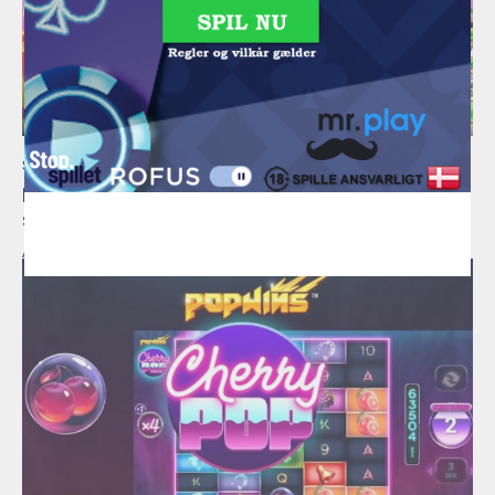
SLOTS
Ekstra Chilli Megaways slot – En spændende
spillemaskine med mexicansk tema
Admin
-
8 April, 2023