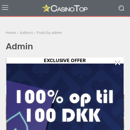
Home
Authors
Posts by admin
Admin
×
EXCLUSIVE OFFER
35 POSTS
0 COMMENTS