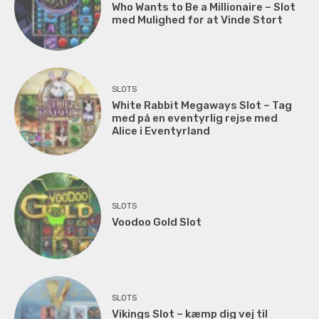
Who Wants to Be a Millionaire – Slot
med Mulighed for at Vinde Stort
SLOTS
White Rabbit Megaways Slot – Tag
med på en eventyrlig rejse med
Alice i Eventyrland
SLOTS
Voodoo Gold Slot
SLOTS
Vikings Slot – kæmp dig vej til